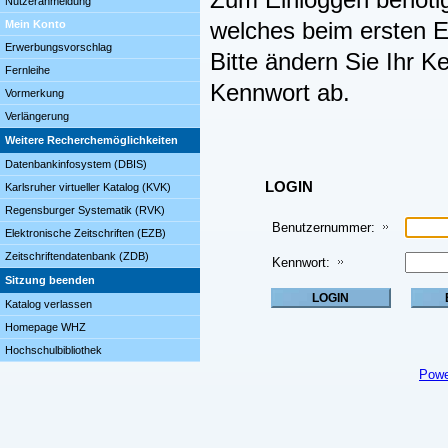
Zum Einloggen benöti
Nutzeranmeldung
Mein Konto
welches beim ersten Ei
Erwerbungsvorschlag
Bitte ändern Sie Ihr K
Fernleihe
Kennwort ab.
Vormerkung
Verlängerung
Weitere Recherchemöglichkeiten
Datenbankinfosystem (DBIS)
LOGIN
Karlsruher virtueller Katalog (KVK)
Regensburger Systematik (RVK)
Benutzernummer:
Elektronische Zeitschriften (EZB)
Zeitschriftendatenbank (ZDB)
Kennwort:
Sitzung beenden
Katalog verlassen
Homepage WHZ
Hochschulbibliothek
Powe