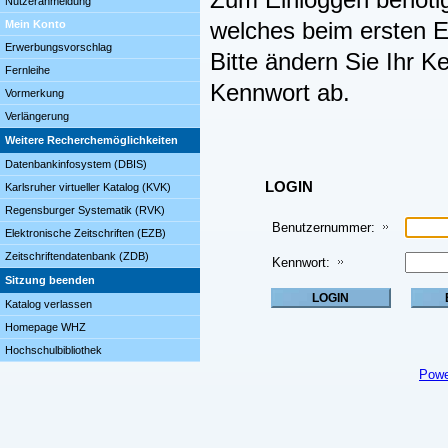
Zum Einloggen benöti
Nutzeranmeldung
Mein Konto
welches beim ersten Ei
Erwerbungsvorschlag
Bitte ändern Sie Ihr K
Fernleihe
Kennwort ab.
Vormerkung
Verlängerung
Weitere Recherchemöglichkeiten
Datenbankinfosystem (DBIS)
LOGIN
Karlsruher virtueller Katalog (KVK)
Regensburger Systematik (RVK)
Benutzernummer:
Elektronische Zeitschriften (EZB)
Zeitschriftendatenbank (ZDB)
Kennwort:
Sitzung beenden
Katalog verlassen
Homepage WHZ
Hochschulbibliothek
Powe