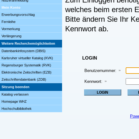
Zum Einloggen benöti
Nutzeranmeldung
Mein Konto
welches beim ersten Ei
Erwerbungsvorschlag
Bitte ändern Sie Ihr K
Fernleihe
Kennwort ab.
Vormerkung
Verlängerung
Weitere Recherchemöglichkeiten
Datenbankinfosystem (DBIS)
LOGIN
Karlsruher virtueller Katalog (KVK)
Regensburger Systematik (RVK)
Benutzernummer:
Elektronische Zeitschriften (EZB)
Zeitschriftendatenbank (ZDB)
Kennwort:
Sitzung beenden
Katalog verlassen
Homepage WHZ
Hochschulbibliothek
Powe