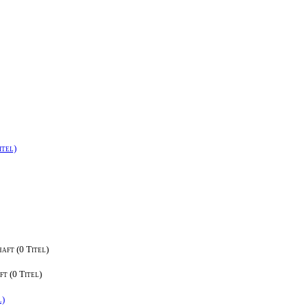
itel)
aft (0 Titel)
t (0 Titel)
l)