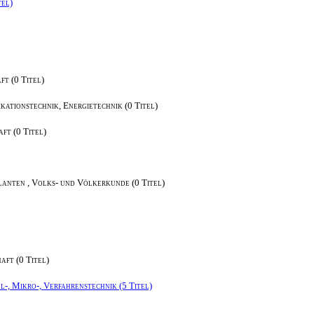
tel)
t (0 Titel)
kationstechnik, Energietechnik (0 Titel)
ft (0 Titel)
anten , Volks- und Völkerkunde (0 Titel)
aft (0 Titel)
-, Mikro-, Verfahrenstechnik (5 Titel)