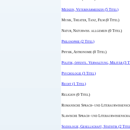
Medizin, Veterinärmedizin (5 Titel)
Musik, Theater, Tanz, Film (0 Titel)
Natur, Naturwiss. allgemein (0 Titel)
Philosophie (2 Titel)
Physik, Astronomie (0 Titel)
Politik, öffentl. Verwaltung, Militär (3 T
Psychologie (3 Titel)
Recht (1 Titel)
Religion (0 Titel)
Romanische Sprach- und Literaurwissensch
Slawische Sprach- und Literaurwissenschaf
Soziologie, Gesellschaft, Statistik (2 Tite