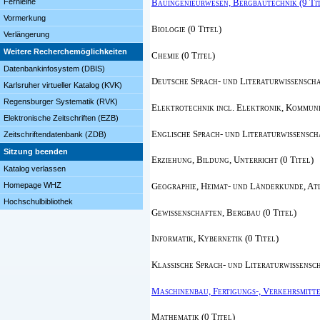
Fernleihe
Bauingenieurwesen, Bergbautechnik (9 Ti
Vormerkung
Biologie (0 Titel)
Verlängerung
Weitere Recherchemöglichkeiten
Chemie (0 Titel)
Datenbankinfosystem (DBIS)
Deutsche Sprach- und Literaturwissenschaf
Karlsruher virtueller Katalog (KVK)
Regensburger Systematik (RVK)
Elektrotechnik incl. Elektronik, Kommuni
Elektronische Zeitschriften (EZB)
Englische Sprach- und Literaturwissenscha
Zeitschriftendatenbank (ZDB)
Sitzung beenden
Erziehung, Bildung, Unterricht (0 Titel)
Katalog verlassen
Geographie, Heimat- und Länderkunde, Atl
Homepage WHZ
Hochschulbibliothek
Gewissenschaften, Bergbau (0 Titel)
Informatik, Kybernetik (0 Titel)
Klassische Sprach- und Literaturwissensch
Maschinenbau, Fertigungs-, Verkehrsmittel
Mathematik (0 Titel)