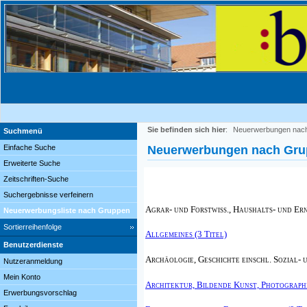
Sie befinden sich hier
:
Neuerwerbungen nac
Suchmenü
Einfache Suche
Neuerwerbungen nach Gr
Erweiterte Suche
Zeitschriften-Suche
Suchergebnisse verfeinern
Agrar- und Forstwiss., Haushalts- und Er
Neuerwerbungsliste nach Gruppen
Sortierreihenfolge
Allgemeines (3 Titel)
Benutzerdienste
Archäologie, Geschichte einschl. Sozial- 
Nutzeranmeldung
Mein Konto
Architektur, Bildende Kunst, Photographi
Erwerbungsvorschlag