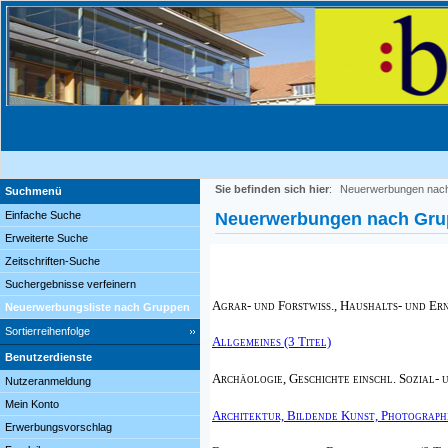
Sie befinden sich hier
:
Neuerwerbungen nac
Suchmenü
Einfache Suche
Neuerwerbungen nach Gr
Erweiterte Suche
Zeitschriften-Suche
Suchergebnisse verfeinern
Agrar- und Forstwiss., Haushalts- und Er
Neuerwerbungsliste nach Gruppen
Sortierreihenfolge
Allgemeines (3 Titel)
Benutzerdienste
Archäologie, Geschichte einschl. Sozial- 
Nutzeranmeldung
Mein Konto
Architektur, Bildende Kunst, Photographi
Erwerbungsvorschlag