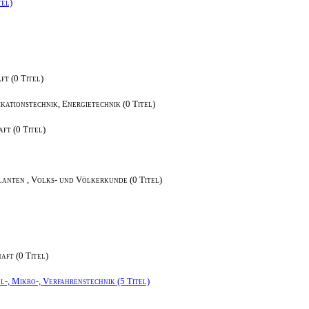
tel)
t (0 Titel)
kationstechnik, Energietechnik (0 Titel)
ft (0 Titel)
anten , Volks- und Völkerkunde (0 Titel)
aft (0 Titel)
-, Mikro-, Verfahrenstechnik (5 Titel)