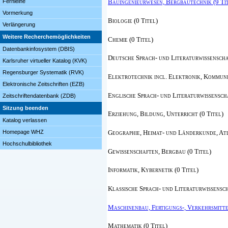
Fernleihe
Bauingenieurwesen, Bergbautechnik (9 Ti
Vormerkung
Biologie (0 Titel)
Verlängerung
Weitere Recherchemöglichkeiten
Chemie (0 Titel)
Datenbankinfosystem (DBIS)
Deutsche Sprach- und Literaturwissenschaf
Karlsruher virtueller Katalog (KVK)
Regensburger Systematik (RVK)
Elektrotechnik incl. Elektronik, Kommuni
Elektronische Zeitschriften (EZB)
Englische Sprach- und Literaturwissenscha
Zeitschriftendatenbank (ZDB)
Sitzung beenden
Erziehung, Bildung, Unterricht (0 Titel)
Katalog verlassen
Geographie, Heimat- und Länderkunde, Atl
Homepage WHZ
Hochschulbibliothek
Gewissenschaften, Bergbau (0 Titel)
Informatik, Kybernetik (0 Titel)
Klassische Sprach- und Literaturwissensch
Maschinenbau, Fertigungs-, Verkehrsmittel
Mathematik (0 Titel)