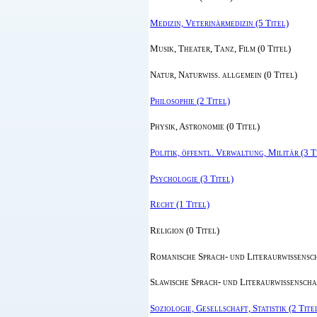
Medizin, Veterinärmedizin (5 Titel)
Musik, Theater, Tanz, Film (0 Titel)
Natur, Naturwiss. allgemein (0 Titel)
Philosophie (2 Titel)
Physik, Astronomie (0 Titel)
Politik, öffentl. Verwaltung, Militär (3 T
Psychologie (3 Titel)
Recht (1 Titel)
Religion (0 Titel)
Romanische Sprach- und Literaurwissensch
Slawische Sprach- und Literaurwissenschaf
Soziologie, Gesellschaft, Statistik (2 Tite