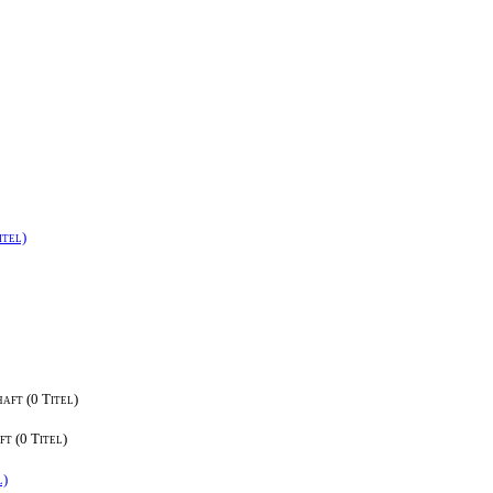
itel)
aft (0 Titel)
t (0 Titel)
l)