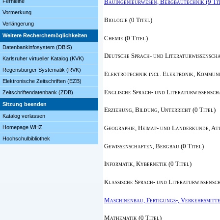
Fernleihe
Bauingenieurwesen, Bergbautechnik (9 Ti
Vormerkung
Biologie (0 Titel)
Verlängerung
Weitere Recherchemöglichkeiten
Chemie (0 Titel)
Datenbankinfosystem (DBIS)
Deutsche Sprach- und Literaturwissenschaf
Karlsruher virtueller Katalog (KVK)
Regensburger Systematik (RVK)
Elektrotechnik incl. Elektronik, Kommuni
Elektronische Zeitschriften (EZB)
Englische Sprach- und Literaturwissenscha
Zeitschriftendatenbank (ZDB)
Sitzung beenden
Erziehung, Bildung, Unterricht (0 Titel)
Katalog verlassen
Geographie, Heimat- und Länderkunde, Atl
Homepage WHZ
Hochschulbibliothek
Gewissenschaften, Bergbau (0 Titel)
Informatik, Kybernetik (0 Titel)
Klassische Sprach- und Literaturwissensch
Maschinenbau, Fertigungs-, Verkehrsmittel
Mathematik (0 Titel)