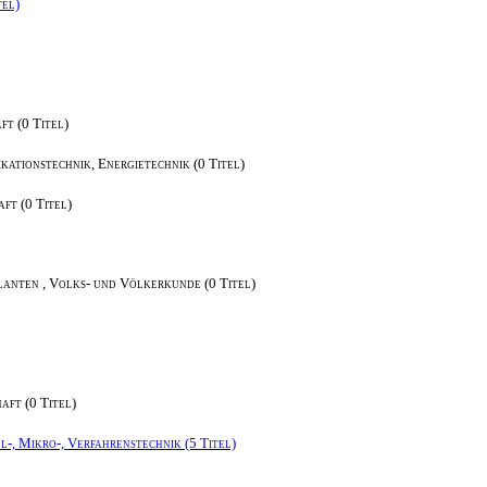
tel)
t (0 Titel)
kationstechnik, Energietechnik (0 Titel)
ft (0 Titel)
anten , Volks- und Völkerkunde (0 Titel)
aft (0 Titel)
-, Mikro-, Verfahrenstechnik (5 Titel)