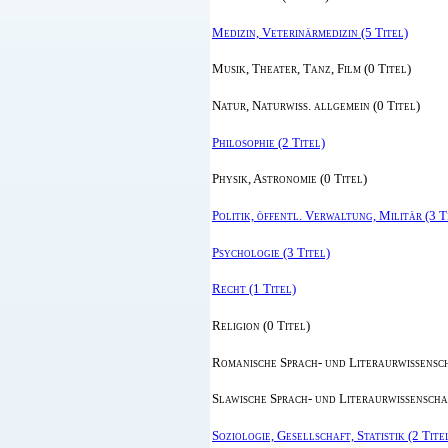
Medizin, Veterinärmedizin (5 Titel)
Musik, Theater, Tanz, Film (0 Titel)
Natur, Naturwiss. allgemein (0 Titel)
Philosophie (2 Titel)
Physik, Astronomie (0 Titel)
Politik, öffentl. Verwaltung, Militär (3 T
Psychologie (3 Titel)
Recht (1 Titel)
Religion (0 Titel)
Romanische Sprach- und Literaurwissensch
Slawische Sprach- und Literaurwissenschaf
Soziologie, Gesellschaft, Statistik (2 Tite