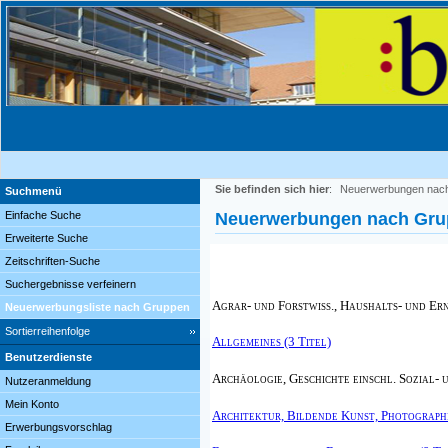
Sie befinden sich hier
:
Neuerwerbungen nac
Suchmenü
Einfache Suche
Neuerwerbungen nach Gr
Erweiterte Suche
Zeitschriften-Suche
Suchergebnisse verfeinern
Agrar- und Forstwiss., Haushalts- und Er
Neuerwerbungsliste nach Gruppen
Sortierreihenfolge
Allgemeines (3 Titel)
Benutzerdienste
Archäologie, Geschichte einschl. Sozial- 
Nutzeranmeldung
Mein Konto
Architektur, Bildende Kunst, Photographi
Erwerbungsvorschlag