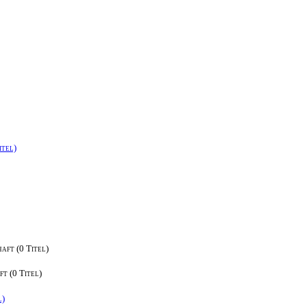
itel)
aft (0 Titel)
t (0 Titel)
l)