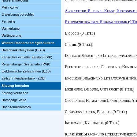
Nutzeranmeldung
Mein Konto
Architektur, Bildende Kunst, Photographi
Erwerbungsvorschlag
Fernleihe
Bauingenieurwesen, Bergbautechnik (9 Ti
Vormerkung
Biologie (0 Titel)
Verlängerung
Weitere Recherchemöglichkeiten
Chemie (0 Titel)
Datenbankinfosystem (DBIS)
Deutsche Sprach- und Literaturwissenschaf
Karlsruher virtueller Katalog (KVK)
Regensburger Systematik (RVK)
Elektrotechnik incl. Elektronik, Kommuni
Elektronische Zeitschriften (EZB)
Englische Sprach- und Literaturwissenscha
Zeitschriftendatenbank (ZDB)
Sitzung beenden
Erziehung, Bildung, Unterricht (0 Titel)
Katalog verlassen
Geographie, Heimat- und Länderkunde, Atl
Homepage WHZ
Hochschulbibliothek
Gewissenschaften, Bergbau (0 Titel)
Informatik, Kybernetik (0 Titel)
Klassische Sprach- und Literaturwissensch