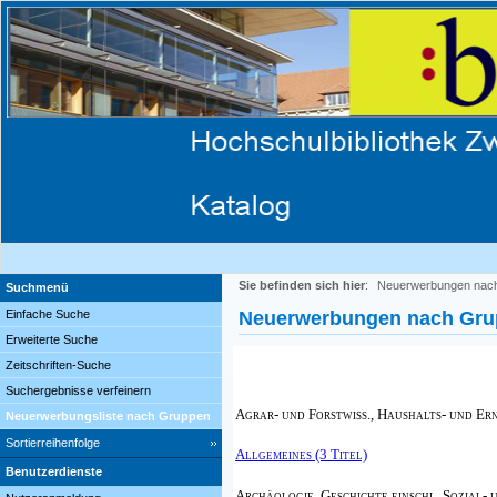
Sie befinden sich hier
:
Neuerwerbungen nac
Suchmenü
Einfache Suche
Neuerwerbungen nach Gr
Erweiterte Suche
Zeitschriften-Suche
Suchergebnisse verfeinern
Agrar- und Forstwiss., Haushalts- und Er
Neuerwerbungsliste nach Gruppen
Sortierreihenfolge
Allgemeines (3 Titel)
Benutzerdienste
Archäologie, Geschichte einschl. Sozial- 