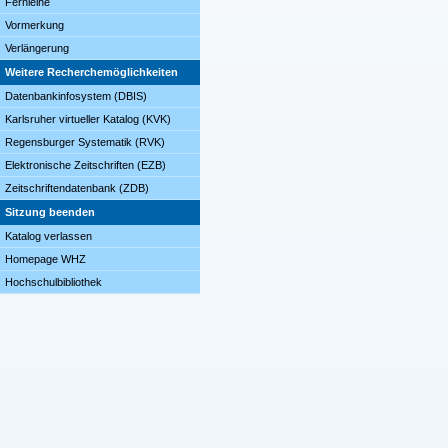
Fernleihe
Vormerkung
Verlängerung
Weitere Recherchemöglichkeiten
Datenbankinfosystem (DBIS)
Karlsruher virtueller Katalog (KVK)
Regensburger Systematik (RVK)
Elektronische Zeitschriften (EZB)
Zeitschriftendatenbank (ZDB)
Sitzung beenden
Katalog verlassen
Homepage WHZ
Hochschulbibliothek