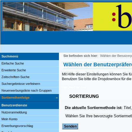
Sie befinden sich hier
:
Wählen der Benutzerp
Suchmenü
Einfache Suche
Wählen der Benutzerpräfe
Erweiterte Suche
Mit Hilfe dieser Einstellungen können Sie f
Zeitschriften-Suche
Benutzen Sie bitte die Dropdownbox für die 
Suchergebnisse verfeinern
HilfeUserPref.htm
Neuerwerbungsliste nach Gruppen
SORTIERUNG
Sortierreihenfolge
Benutzerdienste
Die aktuelle Sortiermethode ist:
Titel
Nutzeranmeldung
Wählen Sie Ihre bevorzugte Sortierme
Mein Konto
Erwerbungsvorschlag