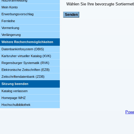
Nutzeranmeldung
Wählen Sie Ihre bevorzugte Sortierme
Mein Konto
Erwerbungsvorschlag
Fernleihe
Vormerkung
Verlängerung
Weitere Recherchemöglichkeiten
Datenbankinfosystem (DBIS)
Karlsruher virtueller Katalog (KVK)
Regensburger Systematik (RVK)
Elektronische Zeitschriften (EZB)
Zeitschriftendatenbank (ZDB)
Sitzung beenden
Katalog verlassen
Homepage WHZ
Hochschulbibliothek
Powe