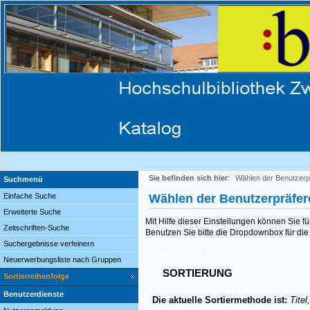
Sie befinden sich hier
:
Wählen der Benutzerp
Suchmenü
Einfache Suche
Wählen der Benutzerpräfe
Erweiterte Suche
Mit Hilfe dieser Einstellungen können Sie f
Zeitschriften-Suche
Benutzen Sie bitte die Dropdownbox für die 
Suchergebnisse verfeinern
HilfeUserPref.htm
Neuerwerbungsliste nach Gruppen
SORTIERUNG
Sortierreihenfolge
Benutzerdienste
Die aktuelle Sortiermethode ist:
Titel