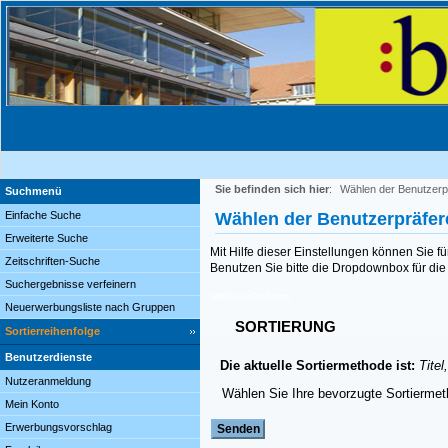
Sie befinden sich hier
:
Wählen der Benutzerp
Suchmenü
Einfache Suche
Wählen der Benutzerpräfe
Erweiterte Suche
Mit Hilfe dieser Einstellungen können Sie f
Zeitschriften-Suche
Benutzen Sie bitte die Dropdownbox für die 
Suchergebnisse verfeinern
HilfeUserPref.htm
Neuerwerbungsliste nach Gruppen
SORTIERUNG
Sortierreihenfolge
Benutzerdienste
Die aktuelle Sortiermethode ist:
Titel
Nutzeranmeldung
Wählen Sie Ihre bevorzugte Sortierme
Mein Konto
Erwerbungsvorschlag