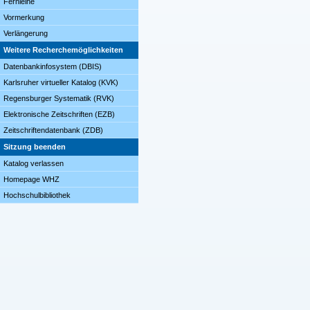
Fernleihe
Vormerkung
Verlängerung
Weitere Recherchemöglichkeiten
Datenbankinfosystem (DBIS)
Karlsruher virtueller Katalog (KVK)
Regensburger Systematik (RVK)
Elektronische Zeitschriften (EZB)
Zeitschriftendatenbank (ZDB)
Sitzung beenden
Katalog verlassen
Homepage WHZ
Hochschulbibliothek