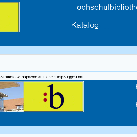
\CSP\libero-webopac\default_docs\HelpSuggest.dat