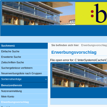
Sie befinden sich hier
:
Erwerbungsvorschlag
Suchmenü
Einfache Suche
Erwerbungsvorschlag
Erweiterte Suche
File open error for: C:\InterSystems\Cache
Zeitschriften-Suche
Suchergebnisse verfeinern
Neuerwerbungsliste nach Gruppen
Sortierreihenfolge
Benutzerdienste
Nutzeranmeldung
Mein Konto
Erwerbungsvorschlag