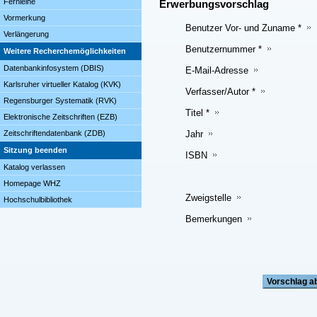
Fernleihe
Erwerbungsvorschlag
Vormerkung
Benutzer Vor- und Zuname *
Verlängerung
Benutzernummer *
Weitere Recherchemöglichkeiten
Datenbankinfosystem (DBIS)
E-Mail-Adresse
Karlsruher virtueller Katalog (KVK)
Verfasser/Autor *
Regensburger Systematik (RVK)
Titel *
Elektronische Zeitschriften (EZB)
Jahr
Zeitschriftendatenbank (ZDB)
Sitzung beenden
ISBN
Katalog verlassen
Homepage WHZ
Zweigstelle
Hochschulbibliothek
Bemerkungen