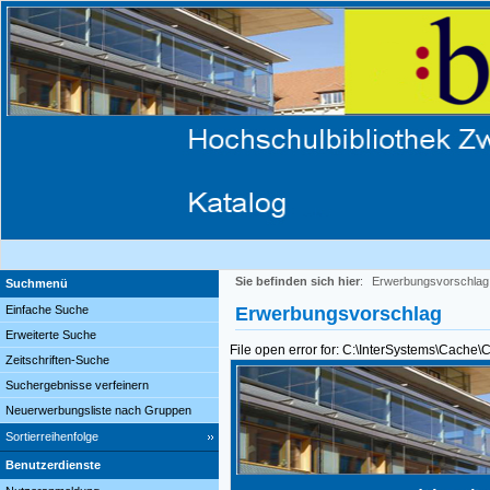
Sie befinden sich hier
:
Erwerbungsvorschlag
Suchmenü
Einfache Suche
Erwerbungsvorschlag
Erweiterte Suche
File open error for: C:\InterSystems\Cache
Zeitschriften-Suche
Suchergebnisse verfeinern
Neuerwerbungsliste nach Gruppen
Sortierreihenfolge
Benutzerdienste