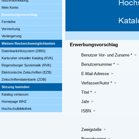
Nutzeranmeldung
Mein Konto
Erwerbungsvorschlag
Fernleihe
Vormerkung
Verlängerung
Weitere Recherchemöglichkeiten
Erwerbungsvorschlag
Datenbankinfosystem (DBIS)
Benutzer Vor- und Zuname *
Karlsruher virtueller Katalog (KVK)
Benutzernummer *
Regensburger Systematik (RVK)
Elektronische Zeitschriften (EZB)
E-Mail-Adresse
Zeitschriftendatenbank (ZDB)
Verfasser/Autor *
Sitzung beenden
Titel *
Katalog verlassen
Jahr
Homepage WHZ
Hochschulbibliothek
ISBN
Zweigstelle
Bemerkungen