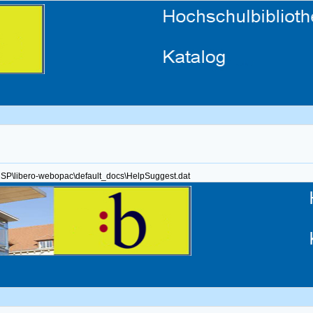
\CSP\libero-webopac\default_docs\HelpSuggest.dat