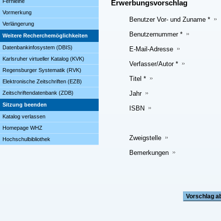
Fernleihe
Erwerbungsvorschlag
Vormerkung
Benutzer Vor- und Zuname *
Verlängerung
Benutzernummer *
Weitere Recherchemöglichkeiten
Datenbankinfosystem (DBIS)
E-Mail-Adresse
Karlsruher virtueller Katalog (KVK)
Verfasser/Autor *
Regensburger Systematik (RVK)
Titel *
Elektronische Zeitschriften (EZB)
Jahr
Zeitschriftendatenbank (ZDB)
Sitzung beenden
ISBN
Katalog verlassen
Homepage WHZ
Zweigstelle
Hochschulbibliothek
Bemerkungen