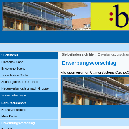
Sie befinden sich hier
:
Erwerbungsvorschlag
Suchmenü
Einfache Suche
Erwerbungsvorschlag
Erweiterte Suche
File open error for: C:\InterSystems\Cache
Zeitschriften-Suche
Suchergebnisse verfeinern
Neuerwerbungsliste nach Gruppen
Sortierreihenfolge
Benutzerdienste
Nutzeranmeldung
Mein Konto
Erwerbungsvorschlag