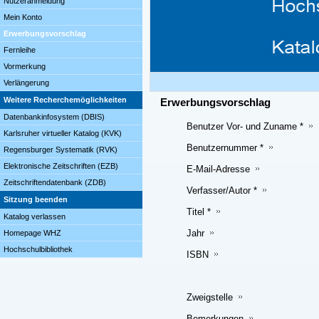
Nutzeranmeldung
Mein Konto
Erwerbungsvorschlag
Fernleihe
Vormerkung
Verlängerung
Weitere Recherchemöglichkeiten
Erwerbungsvorschlag
Datenbankinfosystem (DBIS)
Benutzer Vor- und Zuname *
Karlsruher virtueller Katalog (KVK)
Benutzernummer *
Regensburger Systematik (RVK)
Elektronische Zeitschriften (EZB)
E-Mail-Adresse
Zeitschriftendatenbank (ZDB)
Verfasser/Autor *
Sitzung beenden
Titel *
Katalog verlassen
Jahr
Homepage WHZ
Hochschulbibliothek
ISBN
Zweigstelle
Bemerkungen