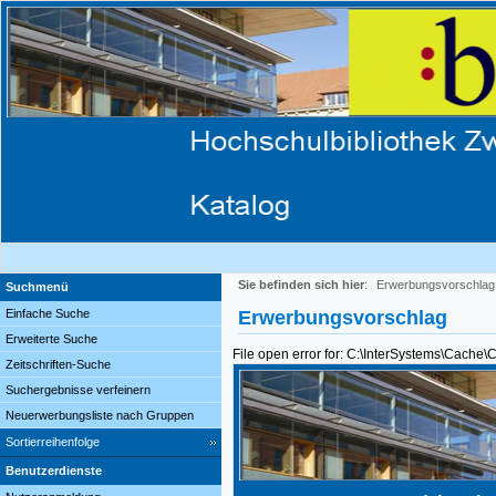
Sie befinden sich hier
:
Erwerbungsvorschlag
Suchmenü
Einfache Suche
Erwerbungsvorschlag
Erweiterte Suche
File open error for: C:\InterSystems\Cache
Zeitschriften-Suche
Suchergebnisse verfeinern
Neuerwerbungsliste nach Gruppen
Sortierreihenfolge
Benutzerdienste