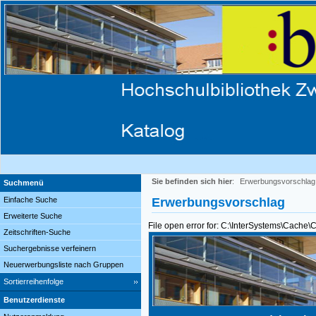
Sie befinden sich hier
:
Erwerbungsvorschlag
Suchmenü
Einfache Suche
Erwerbungsvorschlag
Erweiterte Suche
File open error for: C:\InterSystems\Cache
Zeitschriften-Suche
Suchergebnisse verfeinern
Neuerwerbungsliste nach Gruppen
Sortierreihenfolge
Benutzerdienste