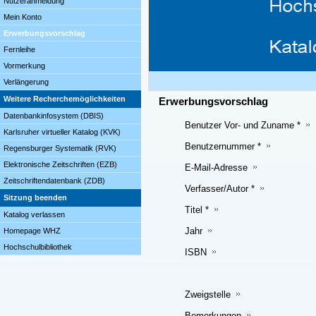
Nutzeranmeldung
Mein Konto
Erwerbungsvorschlag
Fernleihe
Vormerkung
Verlängerung
Weitere Recherchemöglichkeiten
Erwerbungsvorschlag
Datenbankinfosystem (DBIS)
Benutzer Vor- und Zuname *
Karlsruher virtueller Katalog (KVK)
Benutzernummer *
Regensburger Systematik (RVK)
Elektronische Zeitschriften (EZB)
E-Mail-Adresse
Zeitschriftendatenbank (ZDB)
Verfasser/Autor *
Sitzung beenden
Titel *
Katalog verlassen
Jahr
Homepage WHZ
Hochschulbibliothek
ISBN
Zweigstelle
Bemerkungen