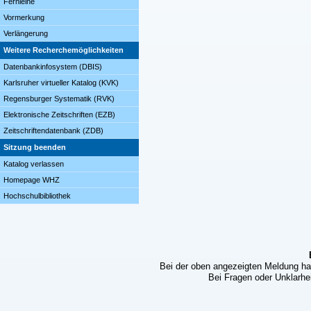
Fernleihe
Vormerkung
Verlängerung
Weitere Recherchemöglichkeiten
Datenbankinfosystem (DBIS)
Karlsruher virtueller Katalog (KVK)
Regensburger Systematik (RVK)
Elektronische Zeitschriften (EZB)
Zeitschriftendatenbank (ZDB)
Sitzung beenden
Katalog verlassen
Homepage WHZ
Hochschulbibliothek
Bei der oben angezeigten Meldung ha
Bei Fragen oder Unklarhei