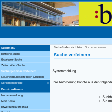
Sie befinden sich hier
:
Suche verfeinern
Suchmenü
Einfache Suche
Suche verfeinern
Erweiterte Suche
Zeitschriften-Suche
Systemmeldung
Suchergebnisse verfeinern
Neuerwerbungsliste nach Gruppen
Ihre Anforderung konnte aus den folgend
Sortierreihenfolge
Benutzerdienste
Nutzeranmeldung
Suchhi
Sie mü
Mein Konto
Erwerbungsvorschlag