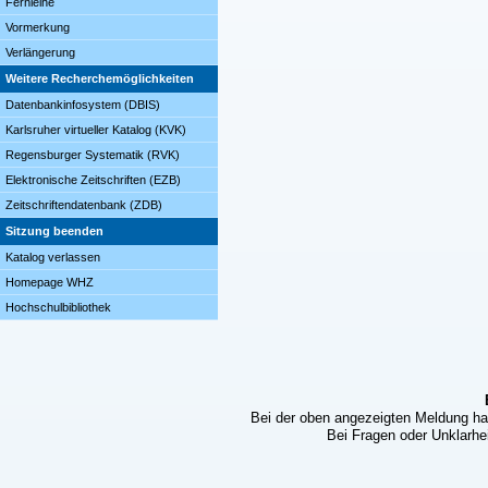
Fernleihe
Vormerkung
Verlängerung
Weitere Recherchemöglichkeiten
Datenbankinfosystem (DBIS)
Karlsruher virtueller Katalog (KVK)
Regensburger Systematik (RVK)
Elektronische Zeitschriften (EZB)
Zeitschriftendatenbank (ZDB)
Sitzung beenden
Katalog verlassen
Homepage WHZ
Hochschulbibliothek
Bei der oben angezeigten Meldung ha
Bei Fragen oder Unklarhei