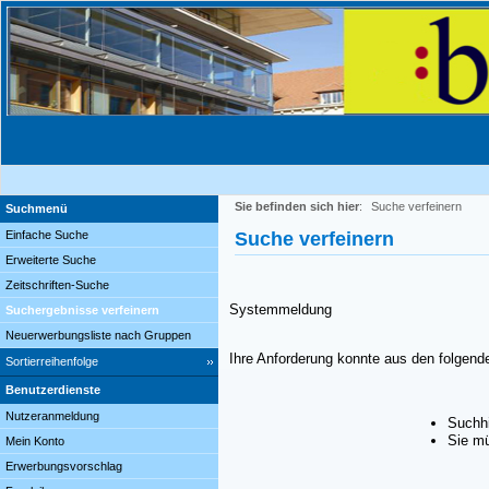
Sie befinden sich hier
:
Suche verfeinern
Suchmenü
Einfache Suche
Suche verfeinern
Erweiterte Suche
Zeitschriften-Suche
Systemmeldung
Suchergebnisse verfeinern
Neuerwerbungsliste nach Gruppen
Ihre Anforderung konnte aus den folgend
Sortierreihenfolge
Benutzerdienste
Nutzeranmeldung
Suchhi
Sie mü
Mein Konto
Erwerbungsvorschlag