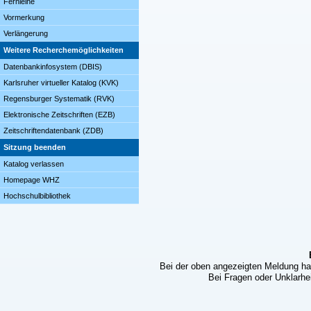
Fernleihe
Vormerkung
Verlängerung
Weitere Recherchemöglichkeiten
Datenbankinfosystem (DBIS)
Karlsruher virtueller Katalog (KVK)
Regensburger Systematik (RVK)
Elektronische Zeitschriften (EZB)
Zeitschriftendatenbank (ZDB)
Sitzung beenden
Katalog verlassen
Homepage WHZ
Hochschulbibliothek
Bei der oben angezeigten Meldung ha
Bei Fragen oder Unklarhei