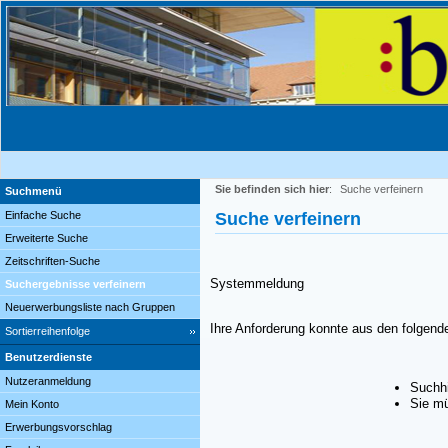
Sie befinden sich hier
:
Suche verfeinern
Suchmenü
Einfache Suche
Suche verfeinern
Erweiterte Suche
Zeitschriften-Suche
Systemmeldung
Suchergebnisse verfeinern
Neuerwerbungsliste nach Gruppen
Ihre Anforderung konnte aus den folgend
Sortierreihenfolge
Benutzerdienste
Nutzeranmeldung
Suchhi
Sie mü
Mein Konto
Erwerbungsvorschlag