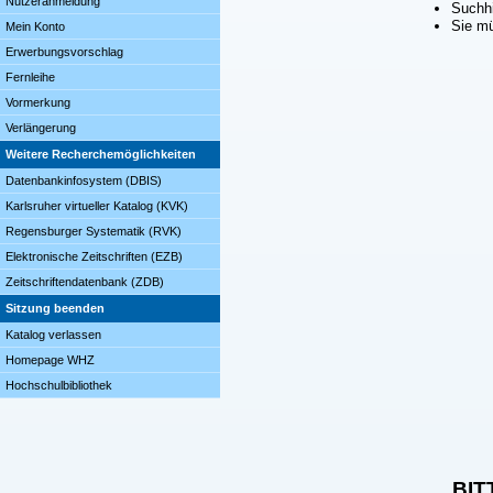
Nutzeranmeldung
Suchhi
Sie mü
Mein Konto
Erwerbungsvorschlag
Fernleihe
Vormerkung
Verlängerung
Weitere Recherchemöglichkeiten
Datenbankinfosystem (DBIS)
Karlsruher virtueller Katalog (KVK)
Regensburger Systematik (RVK)
Elektronische Zeitschriften (EZB)
Zeitschriftendatenbank (ZDB)
Sitzung beenden
Katalog verlassen
Homepage WHZ
Hochschulbibliothek
BIT