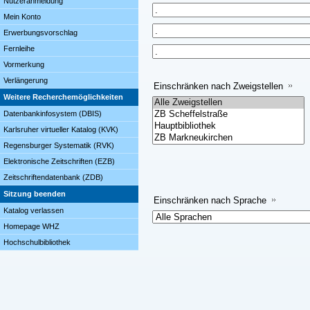
Nutzeranmeldung
Mein Konto
Erwerbungsvorschlag
Fernleihe
Vormerkung
Verlängerung
Einschränken nach Zweigstellen
Weitere Recherchemöglichkeiten
Datenbankinfosystem (DBIS)
Karlsruher virtueller Katalog (KVK)
Regensburger Systematik (RVK)
Elektronische Zeitschriften (EZB)
Zeitschriftendatenbank (ZDB)
Sitzung beenden
Einschränken nach Sprache
Katalog verlassen
Homepage WHZ
Hochschulbibliothek