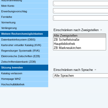
Nutzeranmeldung
Mein Konto
Erwerbungsvorschlag
Fernleihe
Vormerkung
Verlängerung
Einschränken nach Zweigstellen
Weitere Recherchemöglichkeiten
Datenbankinfosystem (DBIS)
Karlsruher virtueller Katalog (KVK)
Regensburger Systematik (RVK)
Elektronische Zeitschriften (EZB)
Zeitschriftendatenbank (ZDB)
Sitzung beenden
Einschränken nach Sprache
Katalog verlassen
Homepage WHZ
Hochschulbibliothek