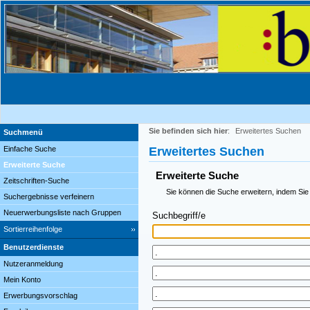
Sie befinden sich hier
:
Erweitertes Suchen
Suchmenü
Einfache Suche
Erweitertes Suchen
Erweiterte Suche
Erweiterte Suche
Zeitschriften-Suche
Sie können die Suche erweitern, indem Sie
Suchergebnisse verfeinern
Neuerwerbungsliste nach Gruppen
Suchbegriff/e
Sortierreihenfolge
Benutzerdienste
Nutzeranmeldung
Mein Konto
Erwerbungsvorschlag