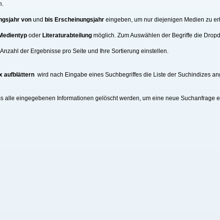
n.
ngsjahr von
und
bis Erscheinungsjahr
eingeben, um nur diejenigen Medien zu erh
Medientyp
oder
Literaturabteilung
möglich. Zum Auswählen der Begriffe die Drop
nzahl der Ergebnisse pro Seite und Ihre Sortierung einstellen.
x aufblättern
wird nach Eingabe eines Suchbegriffes die Liste der Suchindizes an
ss alle eingegebenen Informationen gelöscht werden, um eine neue Suchanfrage 