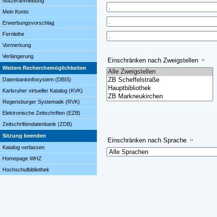
Nutzeranmeldung
Mein Konto
Erwerbungsvorschlag
Fernleihe
Vormerkung
Verlängerung
Einschränken nach Zweigstellen
Weitere Recherchemöglichkeiten
Datenbankinfosystem (DBIS)
Karlsruher virtueller Katalog (KVK)
Regensburger Systematik (RVK)
Elektronische Zeitschriften (EZB)
Zeitschriftendatenbank (ZDB)
Sitzung beenden
Einschränken nach Sprache
Katalog verlassen
Homepage WHZ
Hochschulbibliothek