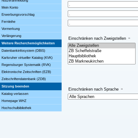
Nutzeranmeldung
Mein Konto
Erwerbungsvorschlag
Fernleihe
Vormerkung
Verlängerung
Einschränken nach Zweigstellen
Weitere Recherchemöglichkeiten
Datenbankinfosystem (DBIS)
Karlsruher virtueller Katalog (KVK)
Regensburger Systematik (RVK)
Elektronische Zeitschriften (EZB)
Zeitschriftendatenbank (ZDB)
Sitzung beenden
Einschränken nach Sprache
Katalog verlassen
Homepage WHZ
Hochschulbibliothek