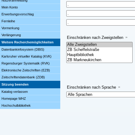
Nutzeranmeldung
Mein Konto
Erwerbungsvorschlag
Fernleihe
Vormerkung
Verlängerung
Einschränken nach Zweigstellen
Weitere Recherchemöglichkeiten
Datenbankinfosystem (DBIS)
Karlsruher virtueller Katalog (KVK)
Regensburger Systematik (RVK)
Elektronische Zeitschriften (EZB)
Zeitschriftendatenbank (ZDB)
Sitzung beenden
Einschränken nach Sprache
Katalog verlassen
Homepage WHZ
Hochschulbibliothek