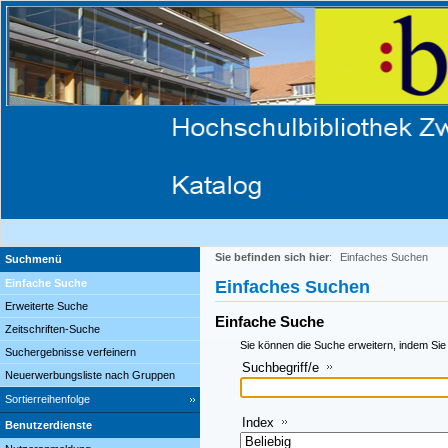
Sie befinden sich hier
:
Einfaches Suchen
Suchmenü
Einfache Suche
Einfaches Suchen
Erweiterte Suche
Einfache Suche
Zeitschriften-Suche
Sie können die Suche erweitern, indem Sie
Suchergebnisse verfeinern
Suchbegriff/e
Neuerwerbungsliste nach Gruppen
Sortierreihenfolge
Index
Benutzerdienste