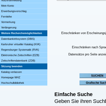
Nutzeranmeldung
Mein Konto
Erwerbungsvorschlag
Fernleihe
Vormerkung
Verlängerung
Einschränken von Erscheinungs
Weitere Recherchemöglichkeiten
Datenbankinfosystem (DBIS)
Karlsruher virtueller Katalog (KVK)
Einschränken nach Spra
Regensburger Systematik (RVK)
Datensätze pro Seite anze
Elektronische Zeitschriften (EZB)
Zeitschriftendatenbank (ZDB)
Sitzung beenden
Katalog verlassen
Homepage WHZ
Hochschulbibliothek
Einfache Suche
Geben Sie ihren Suchb