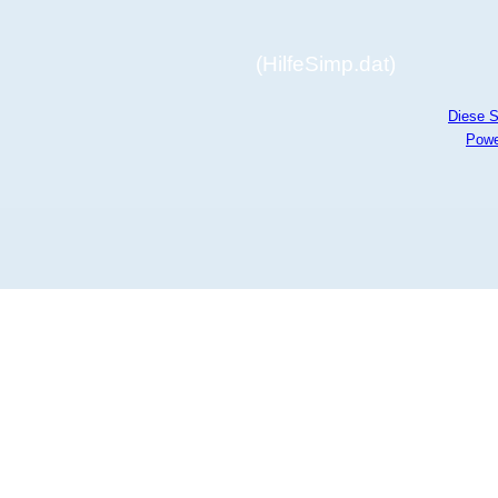
(HilfeSimp.dat)
Diese S
Powe