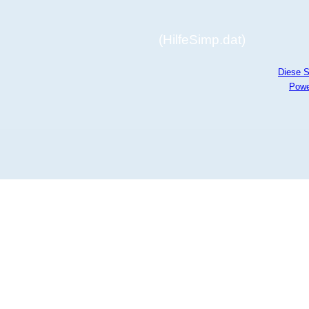
(HilfeSimp.dat)
Diese S
Powe