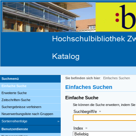
Sie befinden sich hier
:
Einfaches Suchen
Suchmenü
Einfache Suche
Einfaches Suchen
Erweiterte Suche
Einfache Suche
Zeitschriften-Suche
Sie können die Suche erweitern, indem Sie
Suchergebnisse verfeinern
Suchbegriff/e
Neuerwerbungsliste nach Gruppen
Sortierreihenfolge
Index
Benutzerdienste