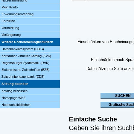
Nutzeranmeldung
Mein Konto
Erwerbungsvorschlag
Fernleihe
Vormerkung
Verlängerung
Einschränken von Erscheinungs
Weitere Recherchemöglichkeiten
Datenbankinfosystem (DBIS)
Karlsruher virtueller Katalog (KVK)
Einschränken nach Spra
Regensburger Systematik (RVK)
Datensätze pro Seite anze
Elektronische Zeitschriften (EZB)
Zeitschriftendatenbank (ZDB)
Sitzung beenden
Katalog verlassen
Homepage WHZ
Hochschulbibliothek
Einfache Suche
Geben Sie ihren Suchb