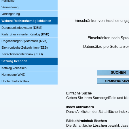
Fernleihe
Vormerkung
Verlängerung
Einschränken von Erscheinungs
Weitere Recherchemöglichkeiten
Datenbankinfosystem (DBIS)
Karlsruher virtueller Katalog (KVK)
Einschränken nach Spra
Regensburger Systematik (RVK)
Datensätze pro Seite anze
Elektronische Zeitschriften (EZB)
Zeitschriftendatenbank (ZDB)
Sitzung beenden
Katalog verlassen
Homepage WHZ
Hochschulbibliothek
Einfache Suche
Geben Sie ihren Suchbegriff ein und k
Index aufblättern
Durch Anklicken der Schaltfläche
Index 
Bildschirminhalt löschen
Die Schaltfläche
Löschen
bewirkt, dass