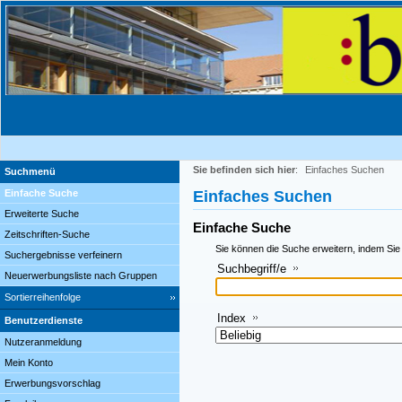
Sie befinden sich hier
:
Einfaches Suchen
Suchmenü
Einfache Suche
Einfaches Suchen
Erweiterte Suche
Einfache Suche
Zeitschriften-Suche
Sie können die Suche erweitern, indem Sie
Suchergebnisse verfeinern
Suchbegriff/e
Neuerwerbungsliste nach Gruppen
Sortierreihenfolge
Index
Benutzerdienste
Nutzeranmeldung
Mein Konto
Erwerbungsvorschlag