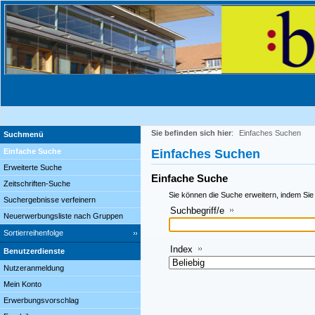
Sie befinden sich hier
:
Einfaches Suchen
Suchmenü
Einfache Suche
Einfaches Suchen
Erweiterte Suche
Einfache Suche
Zeitschriften-Suche
Sie können die Suche erweitern, indem Sie
Suchergebnisse verfeinern
Suchbegriff/e
Neuerwerbungsliste nach Gruppen
Sortierreihenfolge
Index
Benutzerdienste
Nutzeranmeldung
Mein Konto
Erwerbungsvorschlag