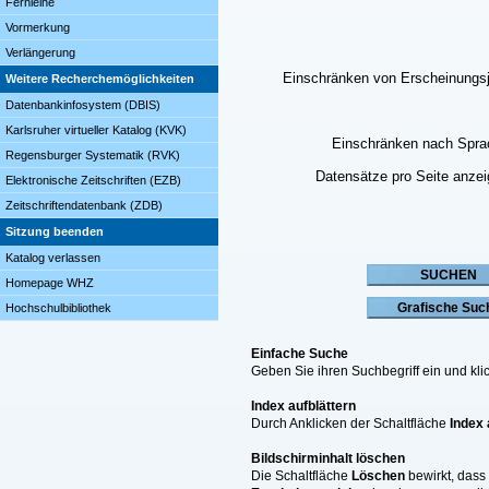
Fernleihe
Vormerkung
Verlängerung
Einschränken von Erscheinungs
Weitere Recherchemöglichkeiten
Datenbankinfosystem (DBIS)
Karlsruher virtueller Katalog (KVK)
Einschränken nach Spra
Regensburger Systematik (RVK)
Datensätze pro Seite anze
Elektronische Zeitschriften (EZB)
Zeitschriftendatenbank (ZDB)
Sitzung beenden
Katalog verlassen
Homepage WHZ
Hochschulbibliothek
Einfache Suche
Geben Sie ihren Suchbegriff ein und k
Index aufblättern
Durch Anklicken der Schaltfläche
Index 
Bildschirminhalt löschen
Die Schaltfläche
Löschen
bewirkt, dass