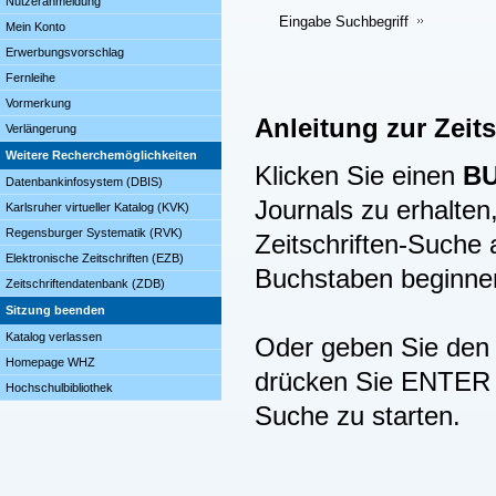
Nutzeranmeldung
Eingabe Suchbegriff
Mein Konto
Erwerbungsvorschlag
Fernleihe
Vormerkung
Anleitung zur Zeit
Verlängerung
Weitere Recherchemöglichkeiten
Klicken Sie einen
B
Datenbankinfosystem (DBIS)
Journals zu erhalten,
Karlsruher virtueller Katalog (KVK)
Regensburger Systematik (RVK)
Zeitschriften-Suche
Elektronische Zeitschriften (EZB)
Buchstaben beginne
Zeitschriftendatenbank (ZDB)
Sitzung beenden
Katalog verlassen
Oder geben Sie den B
Homepage WHZ
drücken Sie ENTER (
Hochschulbibliothek
Suche zu starten.