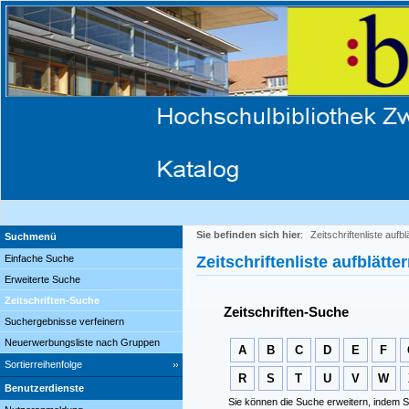
Sie befinden sich hier
:
Zeitschriftenliste aufbl
Suchmenü
Einfache Suche
Zeitschriftenliste aufblätte
Erweiterte Suche
Zeitschriften-Suche
Zeitschriften-Suche
Suchergebnisse verfeinern
Neuerwerbungsliste nach Gruppen
A
B
C
D
E
F
Sortierreihenfolge
R
S
T
U
V
W
Benutzerdienste
Sie können die Suche erweitern, indem S