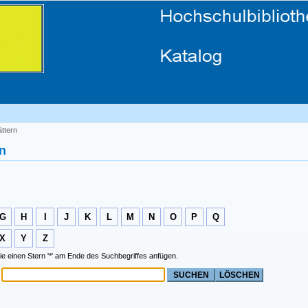
ättern
rn
G
H
I
J
K
L
M
N
O
P
Q
X
Y
Z
ie einen Stern '*' am Ende des Suchbegriffes anfügen.