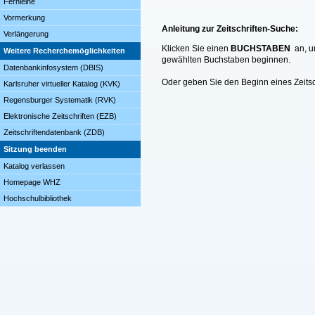
Fernleihe
Vormerkung
Anleitung zur Zeitschriften-Suche:
Verlängerung
Klicken Sie einen
BUCHSTABEN
an, um
Weitere Recherchemöglichkeiten
gewählten Buchstaben beginnen.
Datenbankinfosystem (DBIS)
Oder geben Sie den Beginn eines Zeitsch
Karlsruher virtueller Katalog (KVK)
Regensburger Systematik (RVK)
Elektronische Zeitschriften (EZB)
Zeitschriftendatenbank (ZDB)
Sitzung beenden
Katalog verlassen
Homepage WHZ
Hochschulbibliothek