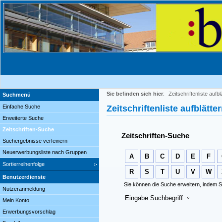
Sie befinden sich hier
:
Zeitschriftenliste aufbl
Suchmenü
Einfache Suche
Zeitschriftenliste aufblätte
Erweiterte Suche
Zeitschriften-Suche
Zeitschriften-Suche
Suchergebnisse verfeinern
Neuerwerbungsliste nach Gruppen
A
B
C
D
E
F
Sortierreihenfolge
R
S
T
U
V
W
Benutzerdienste
Sie können die Suche erweitern, indem S
Nutzeranmeldung
Eingabe Suchbegriff
Mein Konto
Erwerbungsvorschlag