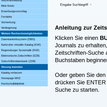
Nutzeranmeldung
Eingabe Suchbegriff
Mein Konto
Erwerbungsvorschlag
Fernleihe
Vormerkung
Anleitung zur Zeit
Verlängerung
Weitere Recherchemöglichkeiten
Klicken Sie einen
B
Datenbankinfosystem (DBIS)
Journals zu erhalten,
Karlsruher virtueller Katalog (KVK)
Regensburger Systematik (RVK)
Zeitschriften-Suche
Elektronische Zeitschriften (EZB)
Buchstaben beginne
Zeitschriftendatenbank (ZDB)
Sitzung beenden
Katalog verlassen
Oder geben Sie den B
Homepage WHZ
drücken Sie ENTER (
Hochschulbibliothek
Suche zu starten.