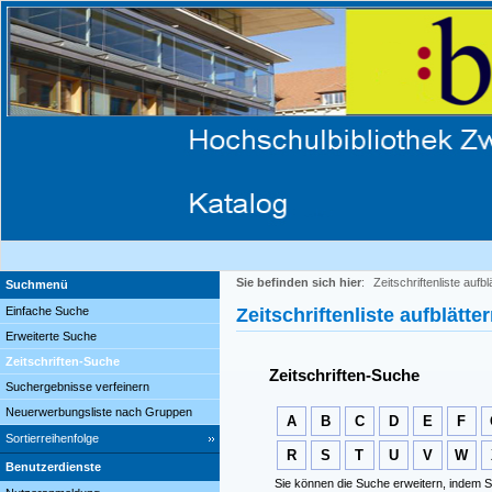
Sie befinden sich hier
:
Zeitschriftenliste aufbl
Suchmenü
Einfache Suche
Zeitschriftenliste aufblätte
Erweiterte Suche
Zeitschriften-Suche
Zeitschriften-Suche
Suchergebnisse verfeinern
Neuerwerbungsliste nach Gruppen
A
B
C
D
E
F
Sortierreihenfolge
R
S
T
U
V
W
Benutzerdienste
Sie können die Suche erweitern, indem S