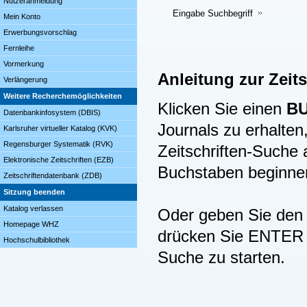
Nutzeranmeldung
Eingabe Suchbegriff
Mein Konto
Erwerbungsvorschlag
Fernleihe
Vormerkung
Anleitung zur Zeit
Verlängerung
Weitere Recherchemöglichkeiten
Klicken Sie einen
B
Datenbankinfosystem (DBIS)
Journals zu erhalten,
Karlsruher virtueller Katalog (KVK)
Regensburger Systematik (RVK)
Zeitschriften-Suche
Elektronische Zeitschriften (EZB)
Buchstaben beginne
Zeitschriftendatenbank (ZDB)
Sitzung beenden
Katalog verlassen
Oder geben Sie den B
Homepage WHZ
drücken Sie ENTER (
Hochschulbibliothek
Suche zu starten.