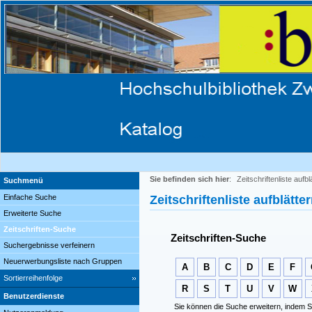
Sie befinden sich hier
:
Zeitschriftenliste aufbl
Suchmenü
Einfache Suche
Zeitschriftenliste aufblätte
Erweiterte Suche
Zeitschriften-Suche
Zeitschriften-Suche
Suchergebnisse verfeinern
Neuerwerbungsliste nach Gruppen
A
B
C
D
E
F
Sortierreihenfolge
R
S
T
U
V
W
Benutzerdienste
Sie können die Suche erweitern, indem S