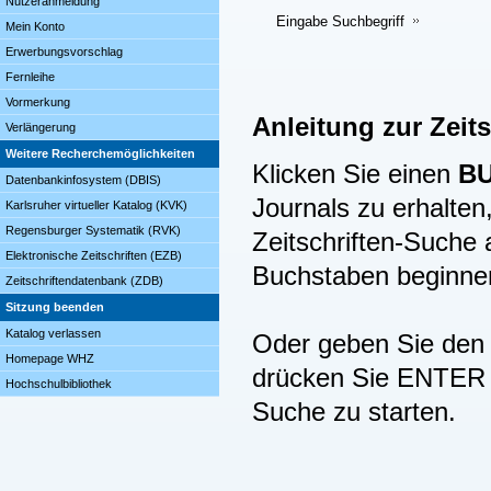
Nutzeranmeldung
Eingabe Suchbegriff
Mein Konto
Erwerbungsvorschlag
Fernleihe
Vormerkung
Anleitung zur Zeit
Verlängerung
Weitere Recherchemöglichkeiten
Klicken Sie einen
B
Datenbankinfosystem (DBIS)
Journals zu erhalten,
Karlsruher virtueller Katalog (KVK)
Regensburger Systematik (RVK)
Zeitschriften-Suche
Elektronische Zeitschriften (EZB)
Buchstaben beginne
Zeitschriftendatenbank (ZDB)
Sitzung beenden
Katalog verlassen
Oder geben Sie den B
Homepage WHZ
drücken Sie ENTER (
Hochschulbibliothek
Suche zu starten.