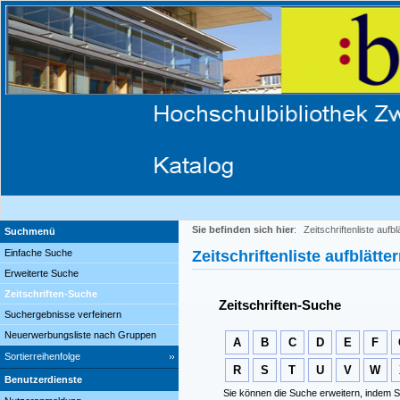
Sie befinden sich hier
:
Zeitschriftenliste aufbl
Suchmenü
Einfache Suche
Zeitschriftenliste aufblätte
Erweiterte Suche
Zeitschriften-Suche
Zeitschriften-Suche
Suchergebnisse verfeinern
Neuerwerbungsliste nach Gruppen
A
B
C
D
E
F
Sortierreihenfolge
R
S
T
U
V
W
Benutzerdienste
Sie können die Suche erweitern, indem S