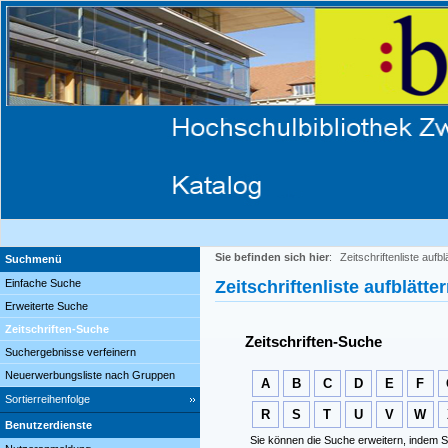
Sie befinden sich hier
:
Zeitschriftenliste aufbl
Suchmenü
Einfache Suche
Zeitschriftenliste aufblätte
Erweiterte Suche
Zeitschriften-Suche
Zeitschriften-Suche
Suchergebnisse verfeinern
Neuerwerbungsliste nach Gruppen
A
B
C
D
E
F
Sortierreihenfolge
R
S
T
U
V
W
Benutzerdienste
Sie können die Suche erweitern, indem S