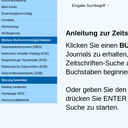
Nutzeranmeldung
Eingabe Suchbegriff
Mein Konto
Erwerbungsvorschlag
Fernleihe
Vormerkung
Anleitung zur Zeit
Verlängerung
Weitere Recherchemöglichkeiten
Klicken Sie einen
B
Datenbankinfosystem (DBIS)
Journals zu erhalten,
Karlsruher virtueller Katalog (KVK)
Regensburger Systematik (RVK)
Zeitschriften-Suche
Elektronische Zeitschriften (EZB)
Buchstaben beginne
Zeitschriftendatenbank (ZDB)
Sitzung beenden
Katalog verlassen
Oder geben Sie den B
Homepage WHZ
drücken Sie ENTER (
Hochschulbibliothek
Suche zu starten.