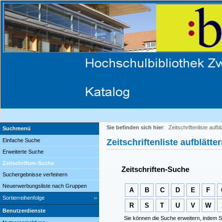
Sie befinden sich hier
:
Zeitschriftenliste aufbl
Suchmenü
Einfache Suche
Zeitschriftenliste aufblätte
Erweiterte Suche
Zeitschriften-Suche
Zeitschriften-Suche
Suchergebnisse verfeinern
Neuerwerbungsliste nach Gruppen
A
B
C
D
E
F
Sortierreihenfolge
R
S
T
U
V
W
Benutzerdienste
Sie können die Suche erweitern, indem S