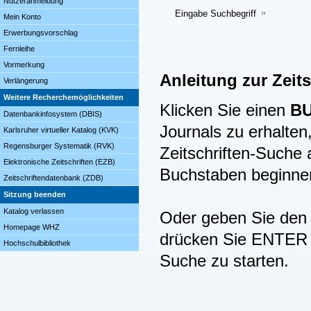
Nutzeranmeldung
Eingabe Suchbegriff
Mein Konto
Erwerbungsvorschlag
Fernleihe
Vormerkung
Anleitung zur Zeit
Verlängerung
Weitere Recherchemöglichkeiten
Klicken Sie einen
B
Datenbankinfosystem (DBIS)
Journals zu erhalten,
Karlsruher virtueller Katalog (KVK)
Regensburger Systematik (RVK)
Zeitschriften-Suche
Elektronische Zeitschriften (EZB)
Buchstaben beginne
Zeitschriftendatenbank (ZDB)
Sitzung beenden
Katalog verlassen
Oder geben Sie den B
Homepage WHZ
drücken Sie ENTER (
Hochschulbibliothek
Suche zu starten.