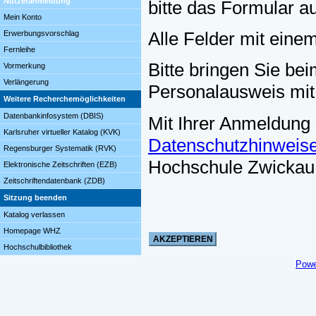
Nutzeranmeldung
bitte das Formular a
Mein Konto
Alle Felder mit eine
Erwerbungsvorschlag
Fernleihe
Bitte bringen Sie bei
Vormerkung
Verlängerung
Personalausweis mit
Weitere Recherchemöglichkeiten
Datenbankinfosystem (DBIS)
Mit Ihrer Anmeldung
Karlsruher virtueller Katalog (KVK)
Datenschutzhinweis
Regensburger Systematik (RVK)
Hochschule Zwickau
Elektronische Zeitschriften (EZB)
Zeitschriftendatenbank (ZDB)
Sitzung beenden
Katalog verlassen
Homepage WHZ
Hochschulbibliothek
Powe