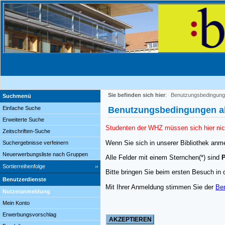
Sie befinden sich hier
:
Benutzungsbedingung
Suchmenü
Einfache Suche
Benutzungsbedingungen ak
Erweiterte Suche
Studenten der WHZ müssen sich hier nic
Zeitschriften-Suche
Wenn Sie sich in unserer Bibliothek anme
Suchergebnisse verfeinern
Neuerwerbungsliste nach Gruppen
Alle Felder mit einem Sternchen(*) sind
P
Sortierreihenfolge
Bitte bringen Sie beim ersten Besuch in 
Benutzerdienste
Mit Ihrer Anmeldung stimmen Sie der
Be
Nutzeranmeldung
Mein Konto
Erwerbungsvorschlag