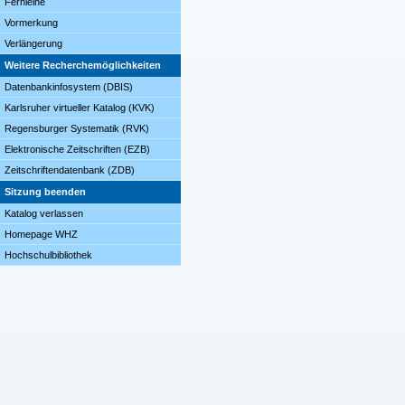
Fernleihe
Vormerkung
Verlängerung
Weitere Recherchemöglichkeiten
Datenbankinfosystem (DBIS)
Karlsruher virtueller Katalog (KVK)
Regensburger Systematik (RVK)
Elektronische Zeitschriften (EZB)
Zeitschriftendatenbank (ZDB)
Sitzung beenden
Katalog verlassen
Homepage WHZ
Hochschulbibliothek