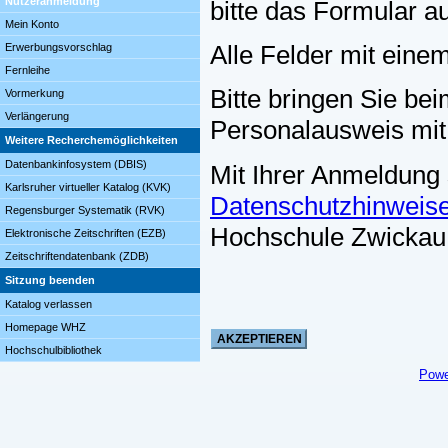
Nutzeranmeldung
bitte das Formular a
Mein Konto
Alle Felder mit eine
Erwerbungsvorschlag
Fernleihe
Bitte bringen Sie bei
Vormerkung
Verlängerung
Personalausweis mit
Weitere Recherchemöglichkeiten
Datenbankinfosystem (DBIS)
Mit Ihrer Anmeldung
Karlsruher virtueller Katalog (KVK)
Datenschutzhinweis
Regensburger Systematik (RVK)
Hochschule Zwickau
Elektronische Zeitschriften (EZB)
Zeitschriftendatenbank (ZDB)
Sitzung beenden
Katalog verlassen
Homepage WHZ
Hochschulbibliothek
Powe