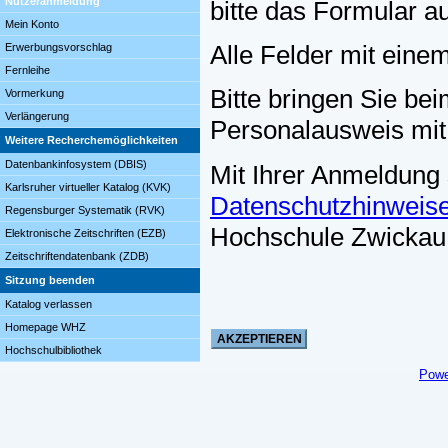
Nutzeranmeldung
bitte das Formular a
Mein Konto
Alle Felder mit eine
Erwerbungsvorschlag
Fernleihe
Bitte bringen Sie bei
Vormerkung
Verlängerung
Personalausweis mit
Weitere Recherchemöglichkeiten
Datenbankinfosystem (DBIS)
Mit Ihrer Anmeldung
Karlsruher virtueller Katalog (KVK)
Datenschutzhinweis
Regensburger Systematik (RVK)
Hochschule Zwickau
Elektronische Zeitschriften (EZB)
Zeitschriftendatenbank (ZDB)
Sitzung beenden
Katalog verlassen
Homepage WHZ
Hochschulbibliothek
Powe